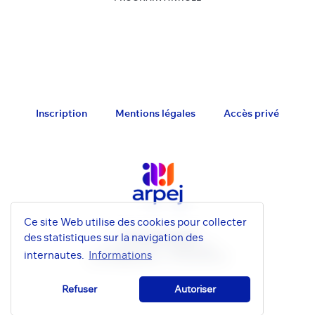
Inscription
Mentions légales
Accès privé
Ce site Web utilise des cookies pour collecter
© Arpej 2022-2026
des statistiques sur la navigation des
11 rue Tronchet, 75008 Paris
internautes.
Informations
contact@arpej.eu - 01 53 05 92 37
Refuser
Autoriser