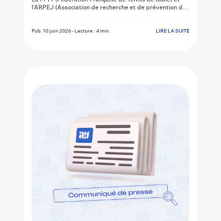
l’ARPEJ (Association de recherche et de prévention des
excès du jeu) annoncent la mise en place d’une
coopération nationale inédite afin de prévenir les
risques liés aux jeux d’argent et de sensibiliser les
Pub.
10 juin 2026
-
Lecture : 4 min.
LIRE LA SUITE
jeunes.