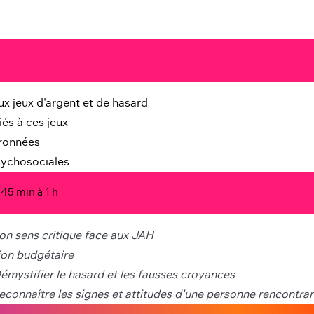
max. 
ux jeux d'argent et de hasard
max
és à ces jeux
rronnées
sychosociales
 45 min à 1 h
son sens critique face aux JAH
ion budgétaire
émystifier le hasard et les fausses croyances
econnaître les signes et attitudes d'une personne rencontra