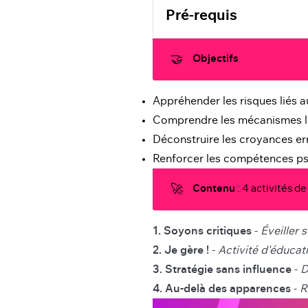
Pré-requis 
🤝
Objectifs
Appréhender les risques liés a
min
Comprendre les mécanismes li
Déconstruire les croyances e
Renforcer les compétences p
🚀
Contenu
: 4 activités de
1. Soyons critiques
-
Éveiller 
2. Je gère !
-
Activité d'éducat
3. Stratégie sans influence
-
D
4. Au-delà des apparences
-
R